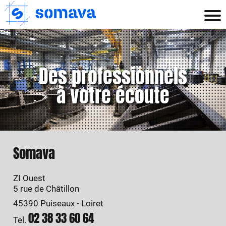
Aller
au
contenu
Des professionnels
à votre écoute
Somava
ZI Ouest
5 rue de Châtillon
45390 Puiseaux - Loiret
02 38 33 60 64
Tel.