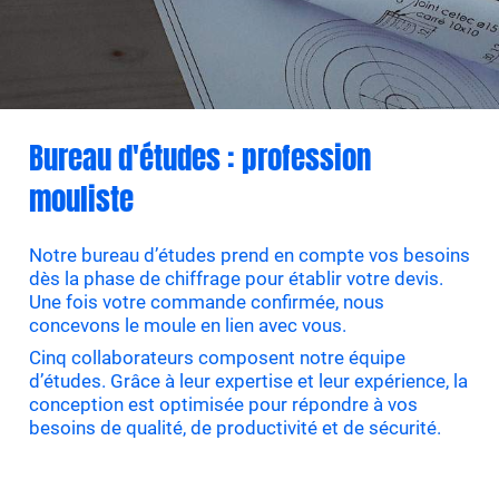
Bureau d'études : profession
mouliste
Notre bureau d’études prend en compte vos besoins
dès la phase de chiffrage pour établir votre devis.
Une fois votre commande confirmée, nous
concevons le moule en lien avec vous.
Cinq collaborateurs composent notre équipe
d’études. Grâce à leur expertise et leur expérience, la
conception est optimisée pour répondre à vos
besoins de qualité, de productivité et de sécurité.